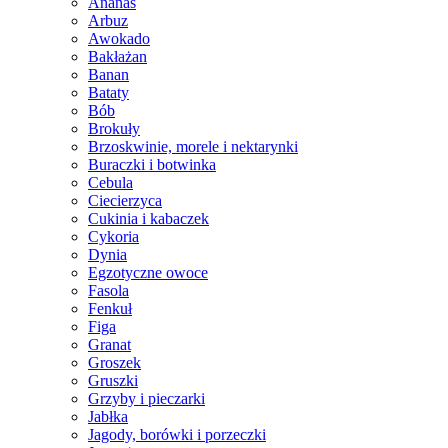
Ananas
Arbuz
Awokado
Bakłażan
Banan
Bataty
Bób
Brokuły
Brzoskwinie, morele i nektarynki
Buraczki i botwinka
Cebula
Ciecierzyca
Cukinia i kabaczek
Cykoria
Dynia
Egzotyczne owoce
Fasola
Fenkuł
Figa
Granat
Groszek
Gruszki
Grzyby i pieczarki
Jabłka
Jagody, borówki i porzeczki