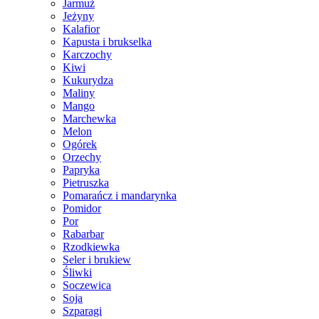
Jarmuż
Jeżyny
Kalafior
Kapusta i brukselka
Karczochy
Kiwi
Kukurydza
Maliny
Mango
Marchewka
Melon
Ogórek
Orzechy
Papryka
Pietruszka
Pomarańcz i mandarynka
Pomidor
Por
Rabarbar
Rzodkiewka
Seler i brukiew
Śliwki
Soczewica
Soja
Szparagi