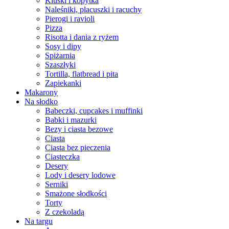
Kluski i kopytka
Naleśniki, placuszki i racuchy
Pierogi i ravioli
Pizza
Risotta i dania z ryżem
Sosy i dipy
Spiżarnia
Szaszłyki
Tortilla, flatbread i pita
Zapiekanki
Makarony
Na słodko
Babeczki, cupcakes i muffinki
Babki i mazurki
Bezy i ciasta bezowe
Ciasta
Ciasta bez pieczenia
Ciasteczka
Desery
Lody i desery lodowe
Serniki
Smażone słodkości
Torty
Z czekoladą
Na targu