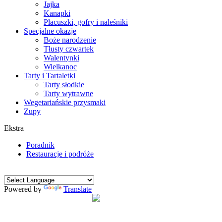
Jajka
Kanapki
Placuszki, gofry i naleśniki
Specjalne okazje
Boże narodzenie
Tłusty czwartek
Walentynki
Wielkanoc
Tarty i Tartaletki
Tarty słodkie
Tarty wytrawne
Wegetariańskie przysmaki
Zupy
Ekstra
Poradnik
Restauracje i podróże
Powered by
Translate