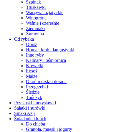
Szpinak
Truskawki
Warzywa azjatyckie
Winogrona
Wiśnie i czereśnie
Ziemniaki
Żurawina
Od rybaka
Dorsz
Homar, krab i langustynki
Inne ryby
Kalmary i ośmiornica
Krewetki
Łosoś
Małże
Okoń morski i dorada
Przegrzebki
Śledzie
Tuńczyk
Przekąski i przystawki
Sałatki i surówki
Smaki Azji
Śniadanie i lunch
Do chleba
Granola, muesli i jogurty