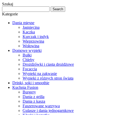
Szukaj
Kategorie
Dania mięsne
Jagnięcina
Kaczka
Kurczak i indyk
Wieprzowina
Wołowina
Domowe wypieki
Bułki
Chleby
Drożdżówki i ciasta drożdżowe
Focaccia
Wypieki na zakwasie
Wypieki z różnych stron świata
Drinki, soki i smoothie
Kuchnia Fusion
Burgery
Dania z grilla
Dania z kaszą
Faszerowane warzywa
Gulasze i dania jednogarnkowe