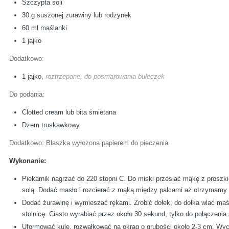
Szczypta soli
30 g suszonej żurawiny lub rodzynek
60 ml maślanki
1 jajko
Dodatkowo:
1 jajko,
roztrzepane, do posmarowania bułeczek
Do podania:
Clotted cream lub bita śmietana
Dżem truskawkowy
Dodatkowo: Blaszka wyłożona papierem do pieczenia
Wykonanie:
Piekarnik nagrzać do 220 stopni C. Do miski przesiać mąkę z proszk
solą. Dodać masło i rozcierać z mąką między palcami aż otrzymamy 
Dodać żurawinę i wymieszać rękami. Zrobić dołek, do dołka wlać maś
stolnicę. Ciasto wyrabiać przez około 30 sekund, tylko do połączenia
Uformować kulę, rozwałkować na okrąg o grubości około 2-3 cm. Wyci