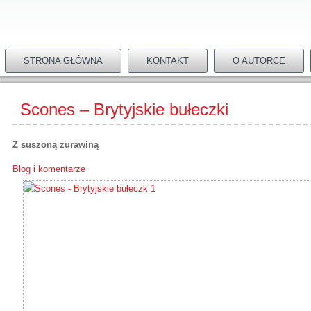
STRONA GŁÓWNA
KONTAKT
O AUTORCE
Scones – Brytyjskie bułeczki
Z suszoną żurawiną
Blog i komentarze